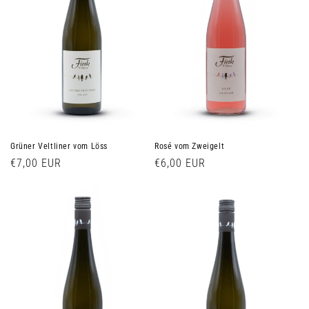
i
e
:
Grüner Veltliner vom Löss
Rosé vom Zweigelt
Normaler
€7,00 EUR
Normaler
€6,00 EUR
Preis
Preis