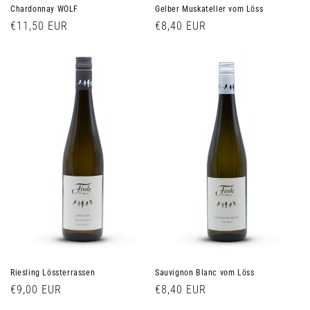
Chardonnay WOLF
Gelber Muskateller vom Löss
Normaler
€11,50 EUR
Normaler
€8,40 EUR
Preis
Preis
Riesling Lössterrassen
Sauvignon Blanc vom Löss
Normaler
€9,00 EUR
Normaler
€8,40 EUR
Preis
Preis