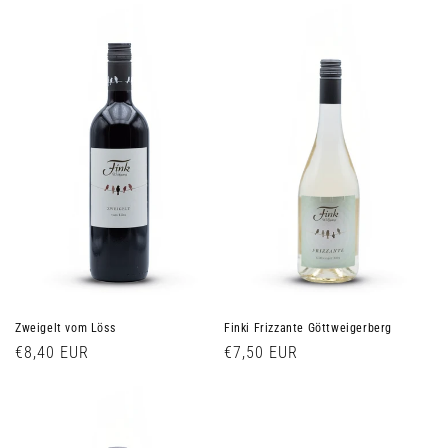
Zweigelt vom Löss
Finki Frizzante Göttweigerberg
Normaler
€8,40 EUR
Normaler
€7,50 EUR
Preis
Preis