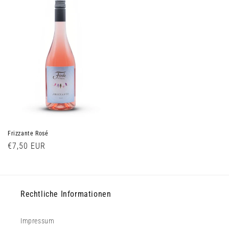
Frizzante Rosé
Normaler
€7,50 EUR
Preis
Rechtliche Informationen
Impressum