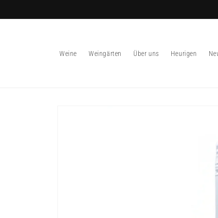
Direkt
zum
Inhalt
Weine
Weingärten
Über uns
Heurigen
Ne
Zu
Produktinformationen
springen