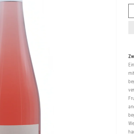
Zw
Ei
mi
be
ve
Fr
an
be
We
ha