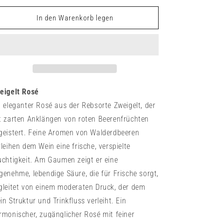
Menge
Menge
für
für
In den Warenkorb legen
Rosé
Rosé
vom
vom
Zweigelt
Zweigelt
eigelt Rosé
n eleganter Rosé aus der Rebsorte Zweigelt, der
t zarten Anklängen von roten Beerenfrüchten
geistert. Feine Aromen von Walderdbeeren
rleihen dem Wein eine frische, verspielte
uchtigkeit. Am Gaumen zeigt er eine
genehme, lebendige Säure, die für Frische sorgt,
gleitet von einem moderaten Druck, der dem
in Struktur und Trinkfluss verleiht. Ein
rmonischer, zugänglicher Rosé mit feiner