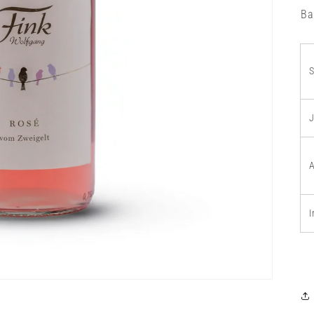
Ba
S
A
I