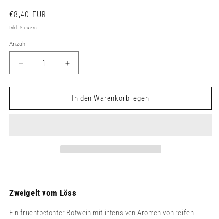
Normaler
€8,40 EUR
Preis
Inkl. Steuern.
Anzahl
Verringere
Erhöhe
die
die
Menge
Menge
für
für
In den Warenkorb legen
Zweigelt
Zweigelt
vom
vom
Löss
Löss
Zweigelt vom Löss
Ein fruchtbetonter Rotwein mit intensiven Aromen von reifen